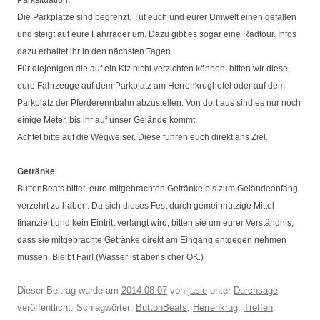
Die Parkplätze sind begrenzt. Tut euch und eurer Umwelt einen gefallen
und steigt auf eure Fahrräder um. Dazu gibt es sogar eine Radtour. Infos
dazu erhaltet ihr in den nächsten Tagen.
Für diejenigen die auf ein Kfz nicht verzichten können, bitten wir diese,
eure Fahrzeuge auf dem Parkplatz am Herrenkrughotel oder auf dem
Parkplatz der Pferderennbahn abzustellen. Von dort aus sind es nur noch
einige Meter, bis ihr auf unser Gelände kommt.
Achtet bitte auf die Wegweiser. Diese führen euch direkt ans Ziel.
Getränke
:
ButtonBeats bittet, eure mitgebrachten Getränke bis zum Geländeanfang
verzehrt zu haben. Da sich dieses Fest durch gemeinnützige Mittel
finanziert und kein Eintritt verlangt wird, bitten sie um eurer Verständnis,
dass sie mitgebrachte Getränke direkt am Eingang entgegen nehmen
müssen. Bleibt Fair! (Wasser ist aber sicher OK.)
Dieser Beitrag wurde am
2014-08-07
von
jasie
unter
Durchsage
veröffentlicht. Schlagwörter:
ButtonBeats
,
Herrenkrug
,
Treffen
.